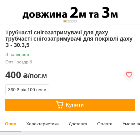
Трубчасті снігозатримувачі для даху
трубчасті снігозатримувачі для покрівлі даху
З - 30.3,5
В наявності
Опт і роздріб
400
₴/пог.м
360 ₴
від 100 пог.м
Купити
Опис
Характеристики
Доставка
Оплата
Умови п