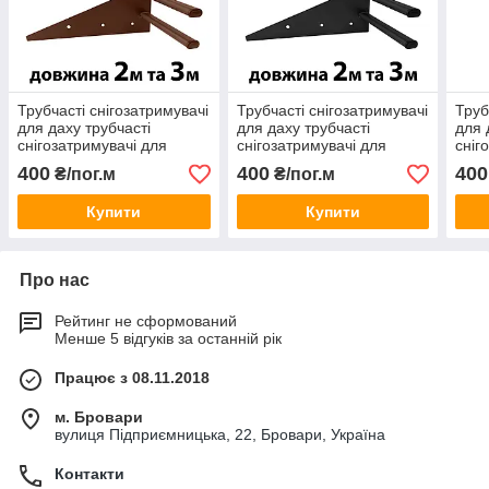
Трубчасті снігозатримувачі
Трубчасті снігозатримувачі
Труб
для даху трубчасті
для даху трубчасті
для 
снігозатримувачі для
снігозатримувачі для
сніг
покрівлі даху З - 30.3,5
покрівлі даху З - 30.3,5
покр
400
400
400
₴/пог.м
₴/пог.м
Купити
Купити
Про нас
Рейтинг не сформований
Менше 5 відгуків за останній рік
Працює з 08.11.2018
м. Бровари
вулиця Підприємницька, 22, Бровари, Україна
Контакти